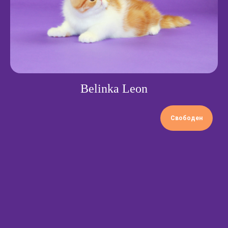
Пушистое чудо
рождается здесь
Если вы хотите узнать больше о наших котятах
или сделать первый шаг к встрече с вашим
будущим пушистым другом, мы всегда готовы
Belinka Leon
ответить на ваши вопросы. Напишите нам
в любой мессенджер или позвоните.
Свободен
Написать в MAX
Написать в Telegram
+7 903 055–18–84
belinka-nn@yandex.ru