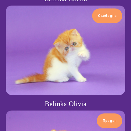
Свободна
↑
питомник персидских
и экзотических
короткошерстных кошек
Котята для продажи
Коты и кошки
Выпускники
О питомнике
Блог
Belinka Olivia
Контакты
Продан