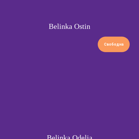
vk
youtube
Belinka Ostin
instagram*
facebook*
Свободна
* Instagram и facebook принадлежат компании Meta,
признанной экстремистской в РФ.
Belinka Odelia