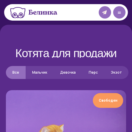
=
Котята для продажи
Все
Мальчик
Девочка
Перс
Экзот
Свободен