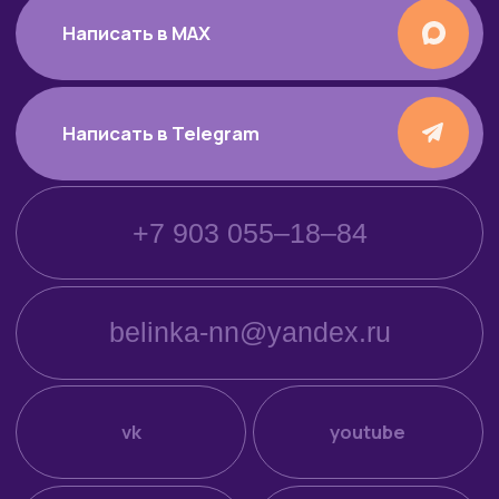
↑
питомник персидских
и экзотических
короткошерстных кошек
Котята для продажи
Коты и кошки
Выпускники
О питомнике