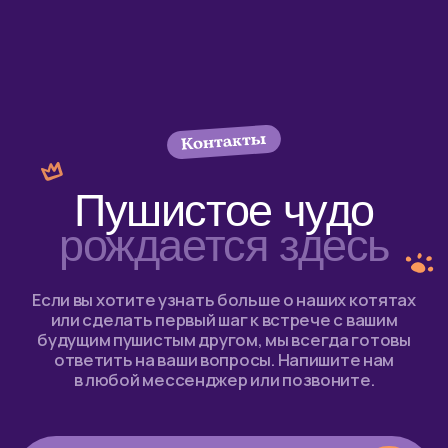
Написать в Telegram
+7 903 055–18–84
belinka-nn@yandex.ru
vk
youtube
instagram*
facebook*
* Instagram и facebook принадлежат компании Meta,
признанной экстремистской в РФ.