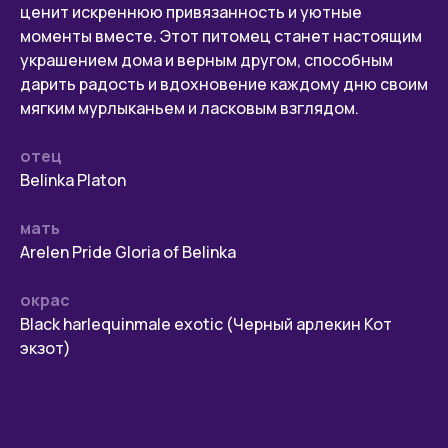
ценит искреннюю привязанность и уютные
моменты вместе. Этот питомец станет настоящим
украшением дома и верным другом, способным
дарить радость и вдохновение каждому дню своим
мягким мурлыканьем и ласковым взглядом.
отец
Belinka Platon
Пушистое чудо
мать
рождается здесь
Arelen Pride Gloria of Belinka
Если вы хотите узнать больше о наших котятах
или сделать первый шаг к встрече с вашим
окрас
будущим пушистым другом, мы всегда готовы
ответить на ваши вопросы. Напишите нам
Вlack harlequinmale exotic (Черный арлекин Кот
в любой мессенджер или позвоните.
экзот)
Написать в MAX