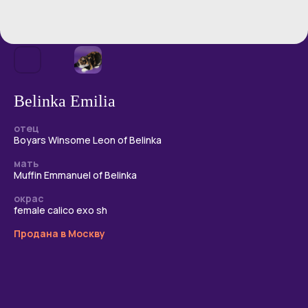
Belinka Emilia
отец
Boyars Winsome Leon of Belinka
мать
Muffin Emmanuel of Belinka
Пушистое чудо
окрас
рождается здесь
female calico exo sh
Продана в Москву
Если вы хотите узнать больше о наших котятах
или сделать первый шаг к встрече с вашим
будущим пушистым другом, мы всегда готовы
ответить на ваши вопросы. Напишите нам
в любой мессенджер или позвоните.