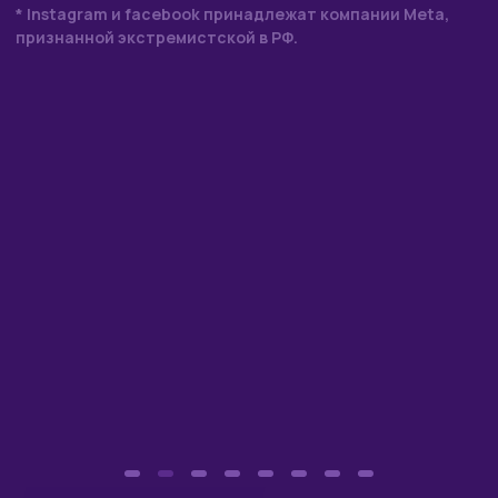
Выпускники
О питомнике
Блог
Контакты
Белинка
© 2025–2026
Копирование материалов с сайта запрещено.
Разработка сайта
Веб-дизайнер