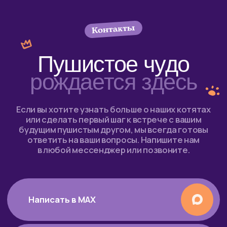
Написать в MAX
Написать в Telegram
+7 903 055–18–84
belinka-nn@yandex.ru
vk
youtube
instagram*
facebook*
* Instagram и facebook принадлежат компании Meta,
признанной экстремистской в РФ.