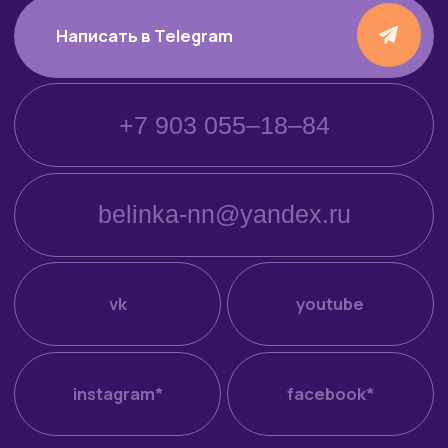
↑
питомник персидских
и экзотических
короткошерстных кошек
Котята для продажи
Коты и кошки