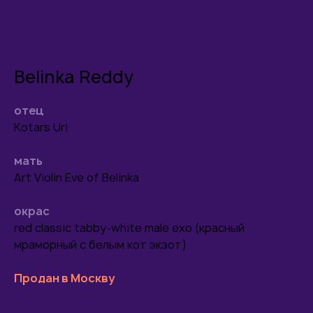
Belinka Reddy
отец
Kotars Uri
мать
Art Violin Eve of Belinka
окрас
Пушистое чудо
red classic tabby-white male exo (красный
рождается здесь
мраморный с белым кот экзот)
Если вы хотите узнать больше о наших котятах
Продан в Москву
или сделать первый шаг к встрече с вашим
будущим пушистым другом, мы всегда готовы
ответить на ваши вопросы. Напишите нам
в любой мессенджер или позвоните.