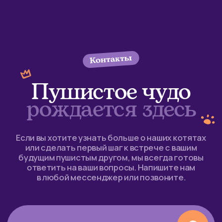
Написать в MAX
Написать в Telegram
+7 903 055–18–84
belinka-nn@yandex.ru
vk
youtube
instagram*
facebook*
* Instagram и facebook принадлежат компании Meta,