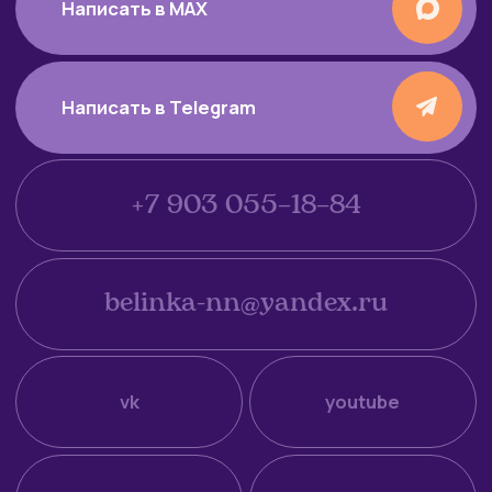
признанной экстремистской в РФ.
↑
питомник персидских
и экзотических
короткошерстных кошек
Котята для продажи