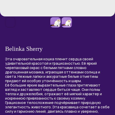
Belinka Sherry
Эта очаровательная кошка пленит сердца своей
удивительной красотой и грациозностью. Её яркий
черепаховый окрас с белыми пятнами словно
драгоценная мозаика, играющая оттенками солнца и
света. Нежные лапки и аккуратные белые отметины
придают ей особую утончённость и шарм.
Её большие яркие выразительные глаза притягивают
взгляд и заставляют сердце биться чаще. Они полны
тепла и дружелюбия, отражают её мягкий характер и
искреннюю привязанность к своему хозяину.
Грациозное телосложение подчёркивает природную
элегантность животного. Эта красавица сочетает в себе
силу и гармонию линий, двигаясь плавно и уверенно,