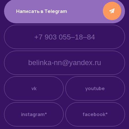
↑
питомник персидских
и экзотических
короткошерстных кошек
Котята для продажи
Коты и кошки
Выпускники
О питомнике
Блог
Контакты