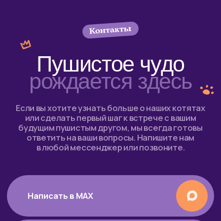
+7 903 055–18–84
belinka-nn@yandex.ru
vk
youtube
instagram*
facebook*
* Instagram и facebook принадлежат компании Meta,
признанной экстремистской в РФ.