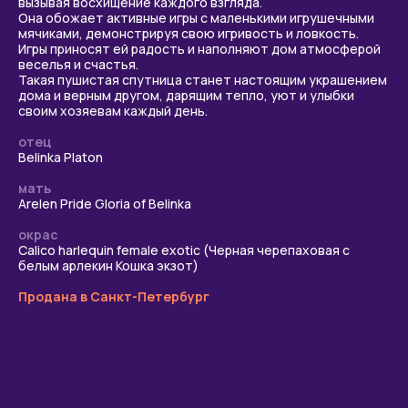
вызывая восхищение каждого взгляда.
Она обожает активные игры с маленькими игрушечными
мячиками, демонстрируя свою игривость и ловкость.
Игры приносят ей радость и наполняют дом атмосферой
веселья и счастья.
Такая пушистая спутница станет настоящим украшением
дома и верным другом, дарящим тепло, уют и улыбки
своим хозяевам каждый день.
Пушистое чудо
отец
Belinka Platon
рождается здесь
мать
Если вы хотите узнать больше о наших котятах
Arelen Pride Gloria of Belinka
или сделать первый шаг к встрече с вашим
будущим пушистым другом, мы всегда готовы
окрас
ответить на ваши вопросы. Напишите нам
Calico harlequin female exotic (Черная черепаховая с
в любой мессенджер или позвоните.
белым арлекин Кошка экзот)
Продана в Санкт-Петербург
Написать в MAX
Написать в Telegram