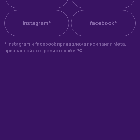
короткошерстных кошек
Котята для продажи
Коты и кошки
Выпускники
О питомнике
Блог
Контакты
Белинка
© 2025–2026
Копирование материалов с сайта запрещено.