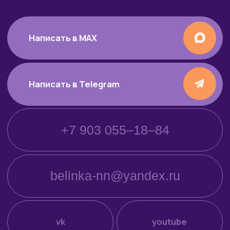
* Instagram и facebook принадлежат компании Meta,
признанной экстремистской в РФ.
↑
питомник персидских
и экзотических