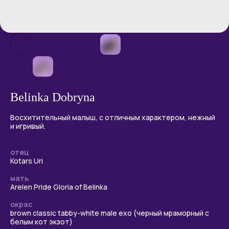
Belinka Dobryna
Восхитительный малыш, с отличным характером, нежный
и игривый.
отец
Kotars Uri
мать
Пушистое чудо
Arelen Pride Gloria of Belinka
рождается здесь
окрас
brown classic tabby-white male exo (черный мраморный с
белым кот экзот)
Если вы хотите узнать больше о наших котятах